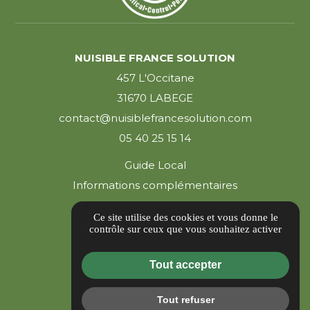
NUISIBLE FRANCE SOLUTION
457 L'Occitane
31670 LABEGE
contact@nuisiblefrancesolution.com
05 40 25 15 14
Guide Local
Informations complémentaires
Mentions légales
Ce site utilise des cookies et vous donne le
Politique de confidentialité
contrôle sur ceux que vous souhaitez activer
Gestion des cookies
Tout accepter
Tout refuser