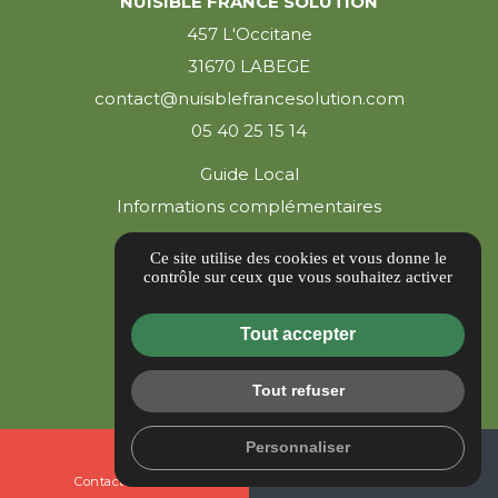
NUISIBLE FRANCE SOLUTION
457 L'Occitane
31670 LABEGE
contact@nuisiblefrancesolution.com
05 40 25 15 14
Guide Local
Informations complémentaires
Mentions légales
Ce site utilise des cookies et vous donne le
Politique de confidentialité
contrôle sur ceux que vous souhaitez activer
Gestion des cookies
Tout accepter
Tout refuser
Personnaliser
mail
call
Contactez-nous
05 40 25 15 14