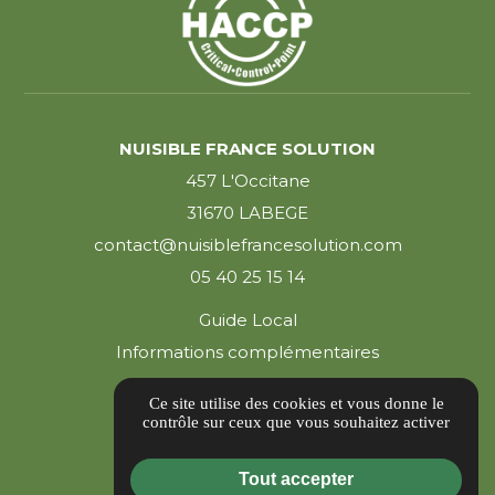
NUISIBLE FRANCE SOLUTION
457 L'Occitane
31670 LABEGE
contact@nuisiblefrancesolution.com
05 40 25 15 14
Guide Local
Informations complémentaires
Mentions légales
Ce site utilise des cookies et vous donne le
Politique de confidentialité
contrôle sur ceux que vous souhaitez activer
Gestion des cookies
Tout accepter