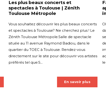
Les plus beaux concerts et
F
spectacles à Toulouse | Zénith
a
Toulouse Métropole
i
Vous souhaitez découvrir les plus beaux concerts
O
et spectacles à Toulouse? Ne cherchez plus ! Le
da
Zénith Toulouse Métropole.Salle de spectacle
se
située au 11 avenue Raymond Badiou, dans le
d
quartier du TOEC à Toulouse. Rendez-vous
i
directement sur le site pour découvrir vos artistes
ac
préférés tel que:S...
le
En savoir plus