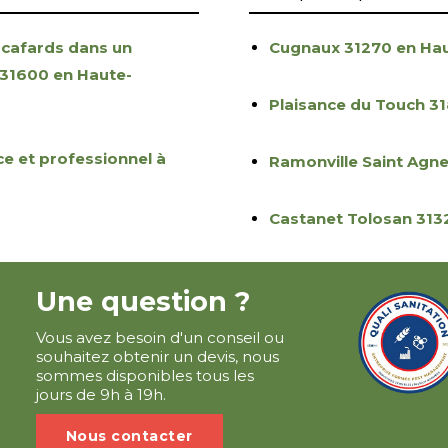
 cafards dans un
Cugnaux 31270 en Ha
 31600 en Haute-
Plaisance du Touch 3
ce et professionnel à
Ramonville Saint Agn
Castanet Tolosan 313
Une question ?
Vous avez besoin d'un conseil ou
souhaitez obtenir un devis, nous
sommes disponibles tous les
jours de 9h à 19h.
Nous contacter