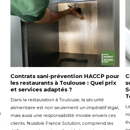
Contrats sani-prévention HACCP pour
C
les restaurants à Toulouse : Quel prix
s
et services adaptés ?
S
T
Dans la restauration à Toulouse, la sécurité
L
alimentaire est non seulement un impératif légal,
s
ro
mais aussi une responsabilité morale envers ces
t
év
clients. Nuisible France Solution, comprend les
si