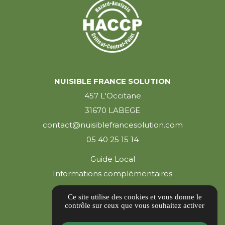
NUISIBLE FRANCE SOLUTION
457 L'Occitane
31670 LABEGE
contact@nuisiblefrancesolution.com
05 40 25 15 14
Guide Local
Informations complémentaires
Mentions légales
Ce site utilise des cookies et vous donne le
Politique de confidentialité
contrôle sur ceux que vous souhaitez activer
Gestion des cookies