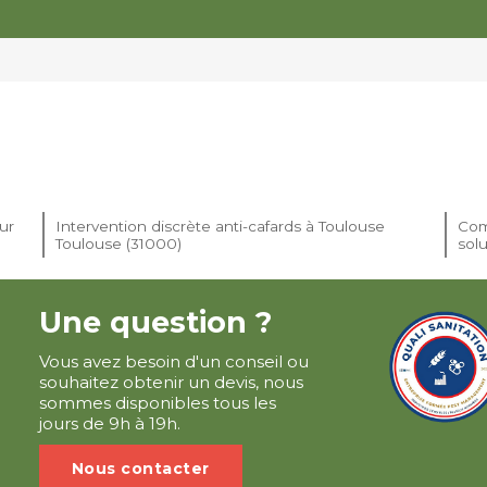
ur
Intervention discrète anti-cafards à Toulouse
Com
Toulouse (31000)
solu
Une question ?
Vous avez besoin d'un conseil ou
souhaitez obtenir un devis, nous
sommes disponibles tous les
jours de 9h à 19h.
Nous contacter