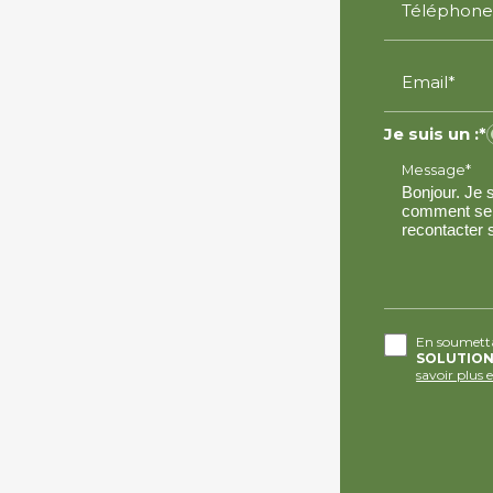
Téléphone
Email*
Je suis un :*
Message*
En soumettan
SOLUTIO
savoir plus 