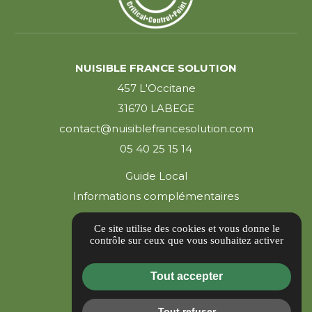
NUISIBLE FRANCE SOLUTION
457 L'Occitane
31670 LABEGE
contact@nuisiblefrancesolution.com
05 40 25 15 14
Guide Local
Informations complémentaires
Mentions légales
Ce site utilise des cookies et vous donne le
Politique de confidentialité
contrôle sur ceux que vous souhaitez activer
Gestion des cookies
Tout accepter
Tout refuser