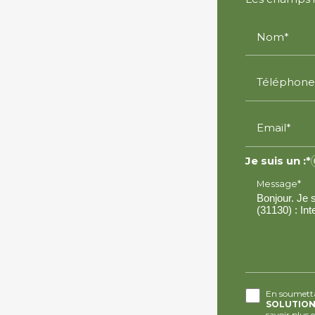
Nom*
Téléphone
Email*
Je suis un :*
Message*
En soumettan
SOLUTIO
savoir plus 