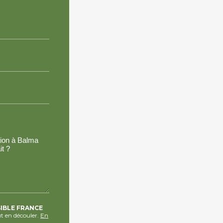
SIBLE FRANCE
t en découler.
En