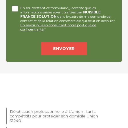
En soumettant ce formulaire, j'accepte que les
informations saisies soient traitées par
NUISIBLE
FRANCE SOLUTION
dans le cadre de ma demande de
contact et de la relation commerciale qui peut en découler.
En savoir plus en consultant notre politique de
confidentialité.
*
Dératisation professionnelle à L'Union : tarifs
compétitifs pour protéger son domicile Union
31240