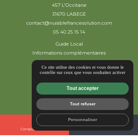
457 L'Occitane
31670 LABEGE
contact@nuisiblefrancesolution.com
05 40 25 15 14
Guide Local
Informations complémentaires
Mentions légales
Ce site utilise des cookies et vous donne le
Politique de confidentialité
contrôle sur ceux que vous souhaitez activer
Gestion des cookies
Tout accepter
Tout refuser
Personnaliser
mail
call
Contactez-nous
05 40 25 15 14